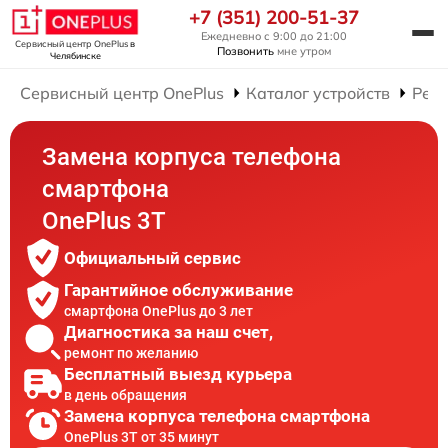
+7 (351) 200-51-37
Ежедневно с 9:00 до 21:00
Сервисный центр OnePlus
в
Позвонить
мне утром
Челябинске
Сервисный центр OnePlus
Каталог устройств
Рем
Замена корпуса телефона
смартфона
OnePlus 3T
Официальный сервис
Гарантийное обслуживание
смартфона OnePlus до 3 лет
Диагностика за наш счет,
ремонт по желанию
Бесплатный выезд курьера
в день обращения
Замена корпуса телефона смартфона
OnePlus 3T от 35 минут