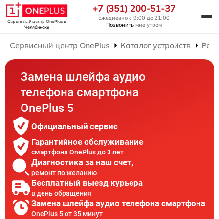
+7 (351) 200-51-37
Ежедневно с 9:00 до 21:00
Сервисный центр OnePlus
в
Позвонить
мне утром
Челябинске
Сервисный центр OnePlus
Каталог устройств
Рем
Замена шлейфа аудио
телефона смартфона
OnePlus 5
Официальный сервис
Гарантийное обслуживание
смартфона OnePlus до 3 лет
Диагностика за наш счет,
ремонт по желанию
Бесплатный выезд курьера
в день обращения
Замена шлейфа аудио телефона смартфона
OnePlus 5 от 35 минут