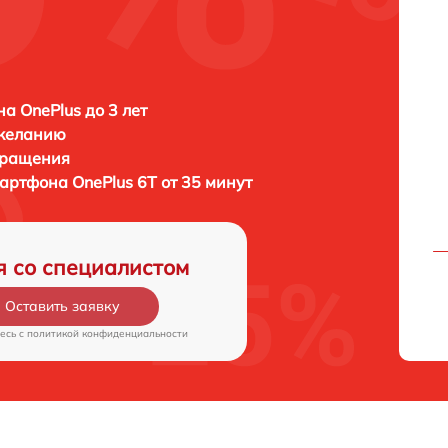
а OnePlus до 3 лет
 желанию
бращения
мартфона
OnePlus 6T от 35 минут
я со специалистом
Оставить заявку
есь c
политикой конфиденциальности