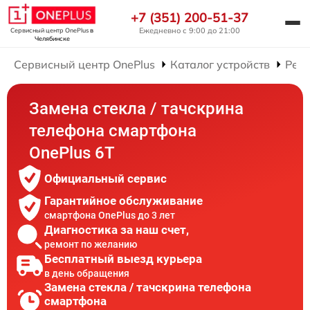
+7 (351) 200-51-37
Ежедневно с 9:00 до 21:00
Сервисный центр OnePlus
в
Челябинске
Сервисный центр OnePlus
Каталог устройств
Рем
Замена стекла / тачскрина
телефона смартфона
OnePlus 6T
Официальный сервис
Гарантийное обслуживание
смартфона OnePlus до 3 лет
Диагностика за наш счет,
ремонт по желанию
Бесплатный выезд курьера
в день обращения
Замена стекла / тачскрина телефона
смартфона