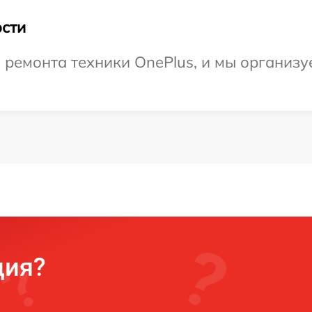
сти
емонта техники OnePlus, и мы организуе
ция?