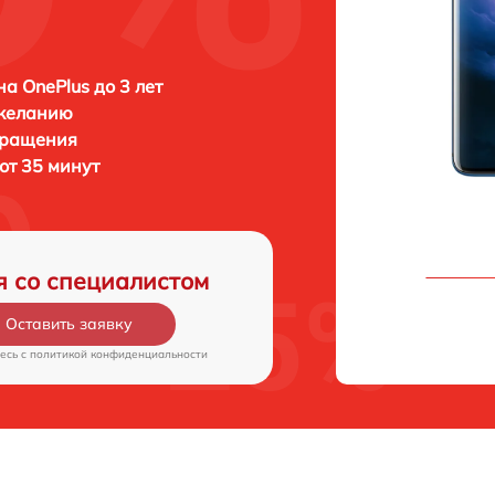
а OnePlus до 3 лет
 желанию
бращения
 от 35 минут
я со специалистом
Оставить заявку
есь c
политикой конфиденциальности