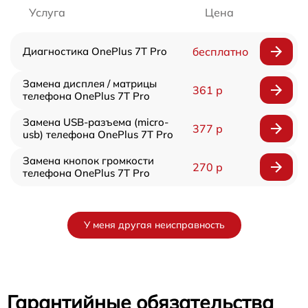
Услуга
Цена
Диагностика OnePlus 7T Pro
бесплатно
Замена дисплея / матрицы
361 р
телефона OnePlus 7T Pro
Замена USB-разъема (micro-
377 р
usb) телефона OnePlus 7T Pro
Замена кнопок громкости
270 р
телефона OnePlus 7T Pro
У меня другая неисправность
Гарантийные обязательства