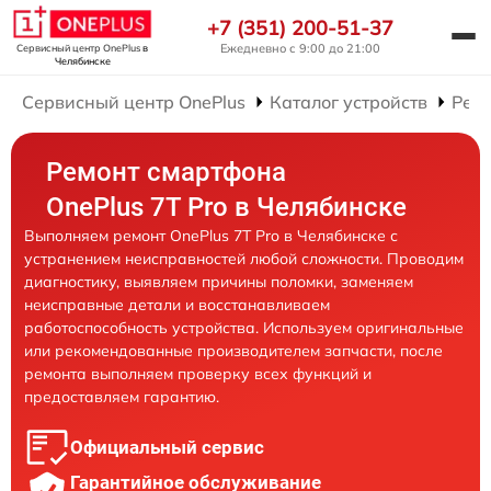
+7 (351) 200-51-37
Ежедневно с 9:00 до 21:00
Сервисный центр OnePlus
в
Челябинске
Сервисный центр OnePlus
Каталог устройств
Рем
Ремонт смартфона
OnePlus 7T Pro в Челябинске
Выполняем ремонт OnePlus 7T Pro в Челябинске с
устранением неисправностей любой сложности. Проводим
диагностику, выявляем причины поломки, заменяем
неисправные детали и восстанавливаем
работоспособность устройства. Используем оригинальные
или рекомендованные производителем запчасти, после
ремонта выполняем проверку всех функций и
предоставляем гарантию.
Официальный сервис
Гарантийное обслуживание