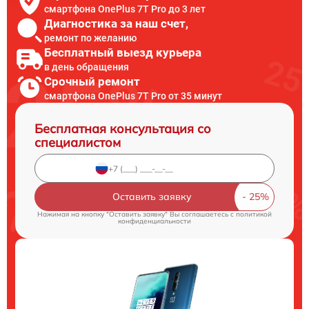
смартфона OnePlus 7T Pro до 3 лет
Диагностика за наш счет,
ремонт по желанию
Бесплатный выезд курьера
в день обращения
Срочный ремонт
смартфона OnePlus 7T Pro от 35 минут
Бесплатная консультация со
специалистом
Оставить заявку
Нажимая на кнопку "Оставить заявку" Вы соглашаетесь c
политикой
конфиденциальности