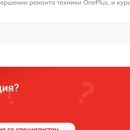
ершении ремонта техники OnePlus, и курь
ция?
ия со специалистом