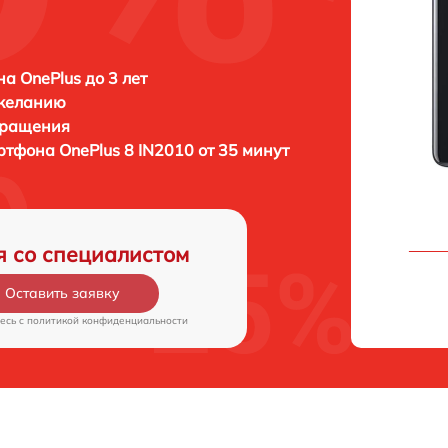
а OnePlus до 3 лет
 желанию
бращения
артфона
OnePlus 8 IN2010 от 35 минут
я со специалистом
Оставить заявку
есь c
политикой конфиденциальности