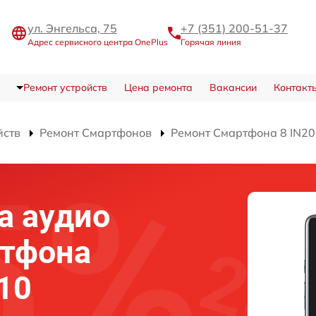
ул. Энгельса, 75
+7 (351) 200-51-37
Адрес сервисного центра OnePlus
Горячая линия
Ремонт устройств
Цена ремонта
Вакансии
Контакт
йств
Ремонт Смартфонов
Ремонт Смартфона 8 IN2
а аудио
ртфона
10