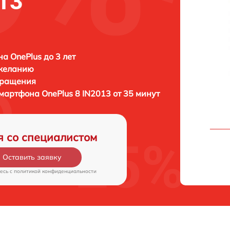
13
а OnePlus до 3 лет
 желанию
бращения
смартфона
OnePlus 8 IN2013 от 35 минут
я со специалистом
Оставить заявку
есь c
политикой конфиденциальности