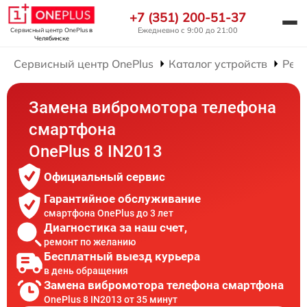
+7 (351) 200-51-37
Ежедневно с 9:00 до 21:00
Сервисный центр OnePlus
в
Челябинске
Сервисный центр OnePlus
Каталог устройств
Рем
Замена вибромотора телефона
смартфона
OnePlus 8 IN2013
Официальный сервис
Гарантийное обслуживание
смартфона OnePlus до 3 лет
Диагностика за наш счет,
ремонт по желанию
Бесплатный выезд курьера
в день обращения
Замена вибромотора телефона смартфона
OnePlus 8 IN2013 от 35 минут