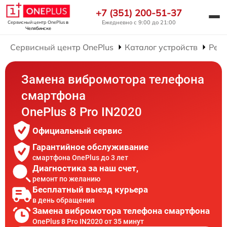
+7 (351) 200-51-37
Ежедневно с 9:00 до 21:00
Сервисный центр OnePlus
в
Челябинске
Сервисный центр OnePlus
Каталог устройств
Рем
Замена вибромотора телефона
смартфона
OnePlus 8 Pro IN2020
Официальный сервис
Гарантийное обслуживание
смартфона OnePlus до 3 лет
Диагностика за наш счет,
ремонт по желанию
Бесплатный выезд курьера
в день обращения
Замена вибромотора телефона смартфона
OnePlus 8 Pro IN2020 от 35 минут