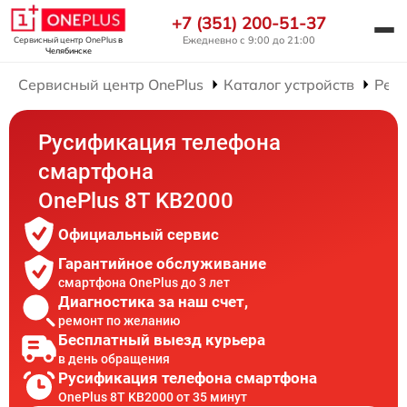
+7 (351) 200-51-37
Ежедневно с 9:00 до 21:00
Сервисный центр OnePlus
в
Челябинске
Сервисный центр OnePlus
Каталог устройств
Рем
Русификация телефона
смартфона
OnePlus 8T KB2000
Официальный сервис
Гарантийное обслуживание
смартфона OnePlus до 3 лет
Диагностика за наш счет,
ремонт по желанию
Бесплатный выезд курьера
в день обращения
Русификация телефона смартфона
OnePlus 8T KB2000 от 35 минут