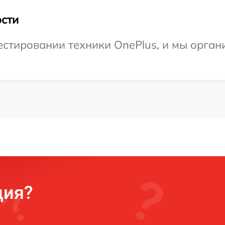
сти
тировании техники OnePlus, и мы органи
ция?