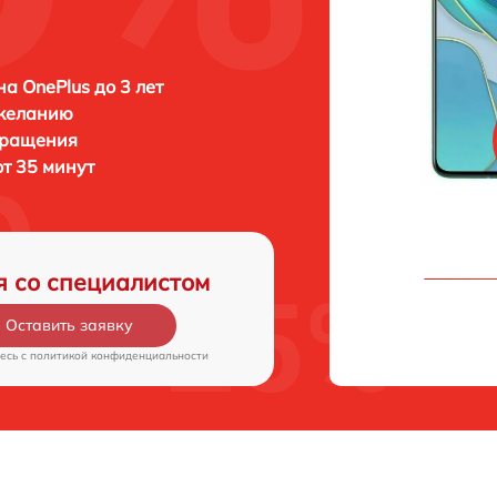
а OnePlus до 3 лет
 желанию
бращения
от 35 минут
я со специалистом
Оставить заявку
есь c
политикой конфиденциальности