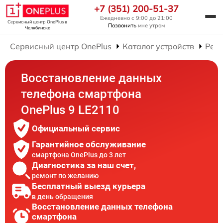
+7 (351) 200-51-37
Ежедневно с 9:00 до 21:00
Сервисный центр OnePlus
в
Позвонить
мне утром
Челябинске
Сервисный центр OnePlus
Каталог устройств
Рем
Восстановление данных
телефона смартфона
OnePlus 9 LE2110
Официальный сервис
Гарантийное обслуживание
смартфона OnePlus до 3 лет
Диагностика за наш счет,
ремонт по желанию
Бесплатный выезд курьера
в день обращения
Восстановление данных телефона
смартфона