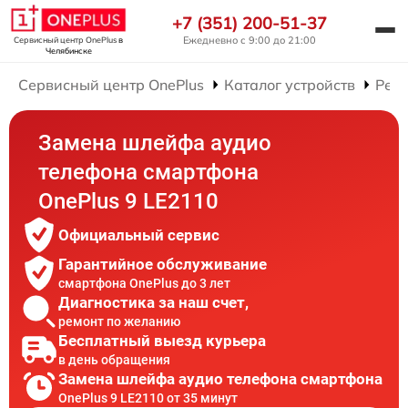
+7 (351) 200-51-37
Ежедневно с 9:00 до 21:00
Сервисный центр OnePlus
в
Челябинске
Сервисный центр OnePlus
Каталог устройств
Рем
Замена шлейфа аудио
телефона смартфона
OnePlus 9 LE2110
Официальный сервис
Гарантийное обслуживание
смартфона OnePlus до 3 лет
Диагностика за наш счет,
ремонт по желанию
Бесплатный выезд курьера
в день обращения
Замена шлейфа аудио телефона смартфона
OnePlus 9 LE2110 от 35 минут