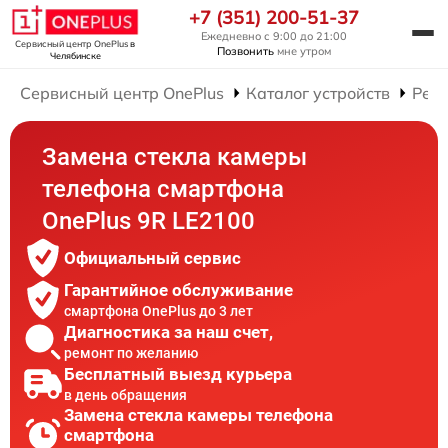
+7 (351) 200-51-37
Ежедневно с 9:00 до 21:00
Сервисный центр OnePlus
в
Позвонить
мне утром
Челябинске
Сервисный центр OnePlus
Каталог устройств
Рем
Замена стекла камеры
телефона смартфона
OnePlus 9R LE2100
Официальный сервис
Гарантийное обслуживание
смартфона OnePlus до 3 лет
Диагностика за наш счет,
ремонт по желанию
Бесплатный выезд курьера
в день обращения
Замена стекла камеры телефона
смартфона