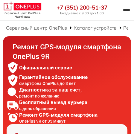
+7 (351) 200-51-37
Ежедневно с 9:00 до 21:00
Сервисный центр OnePlus
в
Челябинске
Сервисный центр OnePlus
Каталог устройств
Рем
Ремонт GPS-модуля смартфона
OnePlus 9R
Официальный сервис
Гарантийное обслуживание
смартфона OnePlus до 3 лет
Диагностика за наш счет,
ремонт по желанию
Бесплатный выезд курьера
в день обращения
Ремонт GPS-модуля смартфона
OnePlus 9R от 35 минут