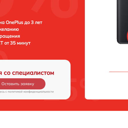
а OnePlus до 3 лет
 желанию
бращения
T от 35 минут
я со специалистом
Оставить заявку
есь c
политикой конфиденциальности