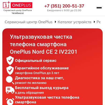
+7 (351) 200-51-37
Ежедневно с 9:00 до 21:00
Сервисный центр OnePlus
в
Челябинске
Сервисный центр OnePlus
Каталог устройств
Рем
Ультразвуковая чистка
телефона смартфона
OnePlus Nord CE 2 IV2201
Официальный сервис
Гарантийное обслуживание
смартфона OnePlus до 3 лет
Диагностика за наш счет,
ремонт по желанию
Бесплатный выезд курьера
в день обращения
Ультразвуковая чистка телефона
смартфона