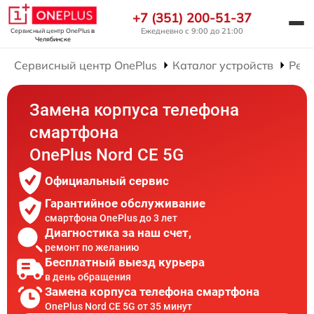
+7 (351) 200-51-37
Ежедневно с 9:00 до 21:00
Сервисный центр OnePlus
в
Челябинске
Сервисный центр OnePlus
Каталог устройств
Рем
Замена корпуса телефона
смартфона
OnePlus Nord CE 5G
Официальный сервис
Гарантийное обслуживание
смартфона OnePlus до 3 лет
Диагностика за наш счет,
ремонт по желанию
Бесплатный выезд курьера
в день обращения
Замена корпуса телефона смартфона
OnePlus Nord CE 5G от 35 минут