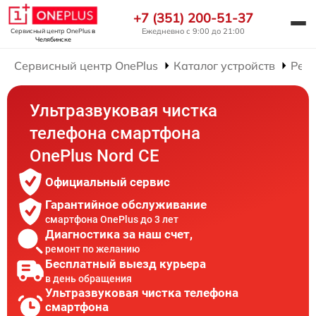
+7 (351) 200-51-37
Ежедневно с 9:00 до 21:00
Сервисный центр OnePlus
в
Челябинске
Сервисный центр OnePlus
Каталог устройств
Рем
Ультразвуковая чистка
телефона смартфона
OnePlus Nord CE
Официальный сервис
Гарантийное обслуживание
смартфона OnePlus до 3 лет
Диагностика за наш счет,
ремонт по желанию
Бесплатный выезд курьера
в день обращения
Ультразвуковая чистка телефона
смартфона