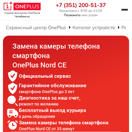
+7 (351) 200-51-37
Ежедневно с 9:00 до 21:00
Сервисный центр OnePlus
в
Позвонить
мне утром
Челябинске
Сервисный центр OnePlus
Каталог устройств
Рем
Замена камеры телефона
смартфона
OnePlus Nord CE
Официальный сервис
Гарантийное обслуживание
смартфона OnePlus до 3 лет
Диагностика за наш счет,
ремонт по желанию
Бесплатный выезд курьера
в день обращения
Замена камеры телефона смартфона
OnePlus Nord CE от 35 минут