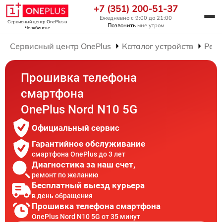
+7 (351) 200-51-37
Ежедневно с 9:00 до 21:00
Сервисный центр OnePlus
в
Позвонить
мне утром
Челябинске
Сервисный центр OnePlus
Каталог устройств
Рем
Прошивка телефона
смартфона
OnePlus Nord N10 5G
Официальный сервис
Гарантийное обслуживание
смартфона OnePlus до 3 лет
Диагностика за наш счет,
ремонт по желанию
Бесплатный выезд курьера
в день обращения
Прошивка телефона смартфона
OnePlus Nord N10 5G от 35 минут