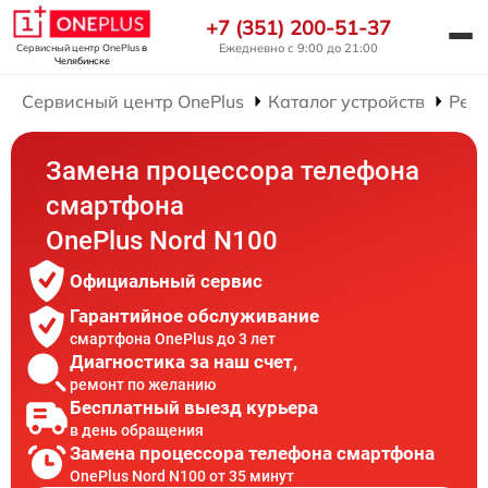
+7 (351) 200-51-37
Ежедневно с 9:00 до 21:00
Сервисный центр OnePlus
в
Челябинске
Сервисный центр OnePlus
Каталог устройств
Рем
Замена процессора телефона
смартфона
OnePlus Nord N100
Официальный сервис
Гарантийное обслуживание
смартфона OnePlus до 3 лет
Диагностика за наш счет,
ремонт по желанию
Бесплатный выезд курьера
в день обращения
Замена процессора телефона смартфона
OnePlus Nord N100 от 35 минут