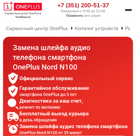
+7 (351) 200-51-37
Ежедневно с 9:00 до 21:00
Сервисный центр OnePlus
в
Позвонить
мне утром
Челябинске
Сервисный центр OnePlus
Каталог устройств
Рем
Замена шлейфа аудио
телефона смартфона
OnePlus Nord N100
Официальный сервис
Гарантийное обслуживание
смартфона OnePlus до 3 лет
Диагностика за наш счет,
ремонт по желанию
Бесплатный выезд курьера
в день обращения
Замена шлейфа аудио телефона смартфона
OnePlus Nord N100 от 35 минут