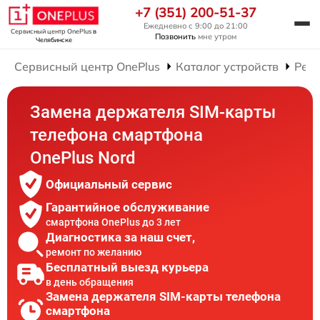
+7 (351) 200-51-37
Ежедневно с 9:00 до 21:00
Сервисный центр OnePlus
в
Позвонить
мне утром
Челябинске
Сервисный центр OnePlus
Каталог устройств
Рем
Замена держателя SIM-карты
телефона смартфона
OnePlus Nord
Официальный сервис
Гарантийное обслуживание
смартфона OnePlus до 3 лет
Диагностика за наш счет,
ремонт по желанию
Бесплатный выезд курьера
в день обращения
Замена держателя SIM-карты телефона
смартфона