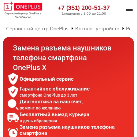
+7 (351) 200-51-37
Ежедневно с 9:00 до 21:00
Сервисный центр OnePlus
в
Челябинске
Сервисный центр OnePlus
Каталог устройств
Рем
Замена разъема наушников
телефона смартфона
OnePlus X
Официальный сервис
Гарантийное обслуживание
смартфона OnePlus до 3 лет
Диагностика за наш счет,
ремонт по желанию
Бесплатный выезд курьера
в день обращения
Замена разъема наушников телефона
смартфона