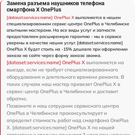
Замена разъема наушников телефона
смартфона X OnePlus
[dataset:services:name] OnePlus X
выполняется в нашем
специализированном сервис-центре OnePlus в Челябинске
опытными мастерами. На все виды услуг и запчасти
предоставляем расширенную гарантию - мы в сервисе
уверены в качестве наших услуг. [dataset:services:name]
OnePlus X будет стоить на -15% дешевле при оформлении
заказа на сайте через форму заказа звонка.
[dataset:services:name] OnePlus X
выполняется на
выезде, если не требует специализированного
оборудования и длительного времени ремонта. В
таких случаях наш мастер привезет OnePlus X в
сервис-центр OnePlus в Челябинске и доставит
обратно.
Позвоните и наш сотрудник сервисного центра
OnePlus в Челябинске проконсультирует и
определит стоимость работ над смартфона OnePlus
X. [dataset:services:name] OnePlus X по нашей
статистике в среднем занимает 3 часа при наличии