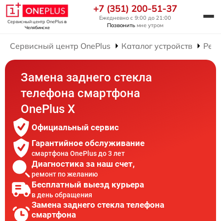
+7 (351) 200-51-37
Ежедневно с 9:00 до 21:00
Сервисный центр OnePlus
в
Позвонить
мне утром
Челябинске
Сервисный центр OnePlus
Каталог устройств
Рем
Замена заднего стекла
телефона смартфона
OnePlus X
Официальный сервис
Гарантийное обслуживание
смартфона OnePlus до 3 лет
Диагностика за наш счет,
ремонт по желанию
Бесплатный выезд курьера
в день обращения
Замена заднего стекла телефона
смартфона