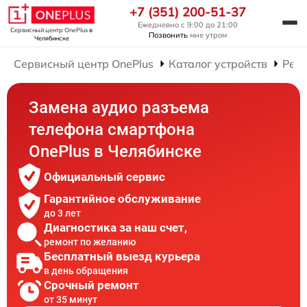
+7 (351) 200-51-37
Ежедневно с 9:00 до 21:00
Сервисный центр OnePlus
в
Позвонить
мне утром
Челябинске
Сервисный центр OnePlus
Каталог устройств
Рем
Замена аудио разъема
телефона смартфона
OnePlus в Челябинске
Официальный сервис
Гарантийное обслуживание
до 3 лет
Диагностика за наш счет,
ремонт по желанию
Бесплатный выезд курьера
в день обращения
Срочный ремонт
от 35 минут