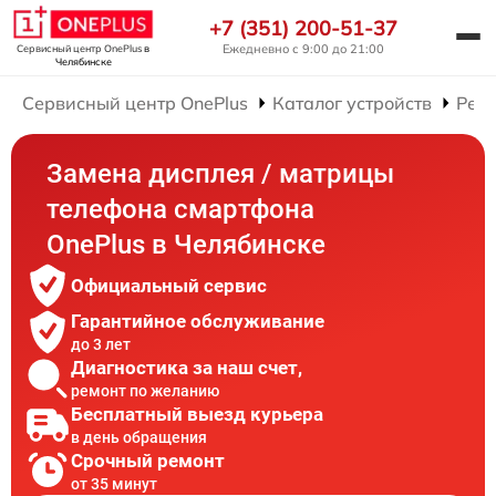
+7 (351) 200-51-37
Ежедневно с 9:00 до 21:00
Сервисный центр OnePlus
в
Челябинске
Сервисный центр OnePlus
Каталог устройств
Рем
Замена дисплея / матрицы
телефона смартфона
OnePlus в Челябинске
Официальный сервис
Гарантийное обслуживание
до 3 лет
Диагностика за наш счет,
ремонт по желанию
Бесплатный выезд курьера
в день обращения
Срочный ремонт
от 35 минут