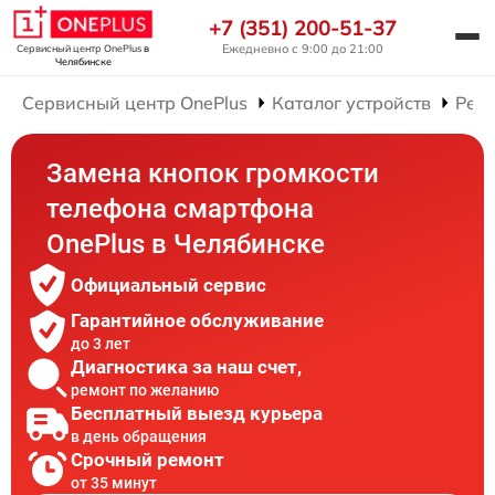
+7 (351) 200-51-37
Ежедневно с 9:00 до 21:00
Сервисный центр OnePlus
в
Челябинске
Сервисный центр OnePlus
Каталог устройств
Рем
Замена кнопок громкости
телефона смартфона
OnePlus в Челябинске
Официальный сервис
Гарантийное обслуживание
до 3 лет
Диагностика за наш счет,
ремонт по желанию
Бесплатный выезд курьера
в день обращения
Срочный ремонт
от 35 минут