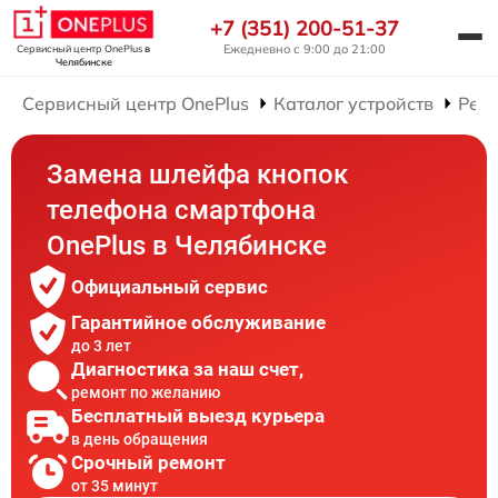
+7 (351) 200-51-37
Ежедневно с 9:00 до 21:00
Сервисный центр OnePlus
в
Челябинске
Сервисный центр OnePlus
Каталог устройств
Рем
Замена шлейфа кнопок
телефона смартфона
OnePlus в Челябинске
Официальный сервис
Гарантийное обслуживание
до 3 лет
Диагностика за наш счет,
ремонт по желанию
Бесплатный выезд курьера
в день обращения
Срочный ремонт
от 35 минут